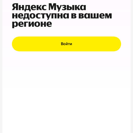
Яндекс Музыка
недоступна в вашем
регионе
Войти