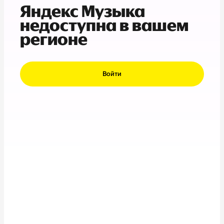
Яндекс Музыка
недоступна в вашем
регионе
Войти