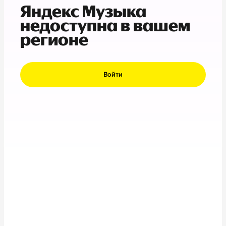
Яндекс Музыка
недоступна в вашем
регионе
Войти