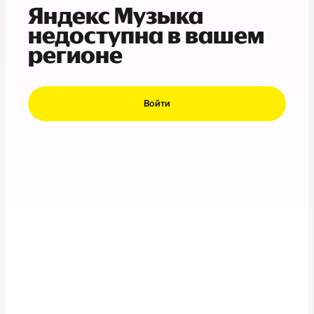
Яндекс Музыка
недоступна в вашем
регионе
Войти