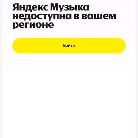
Яндекс Музыка
недоступна в вашем
регионе
Войти