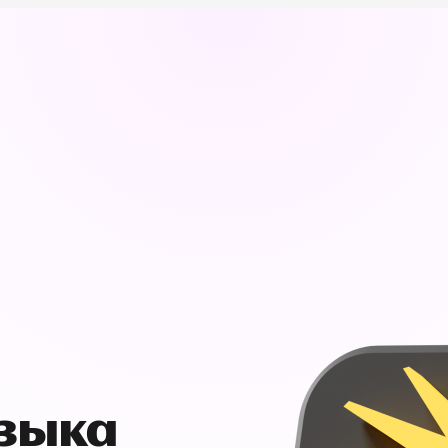
узыка