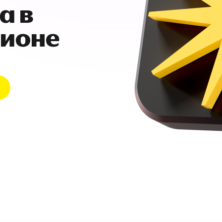
а в
гионе