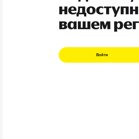
недоступн
вашем ре
Войти