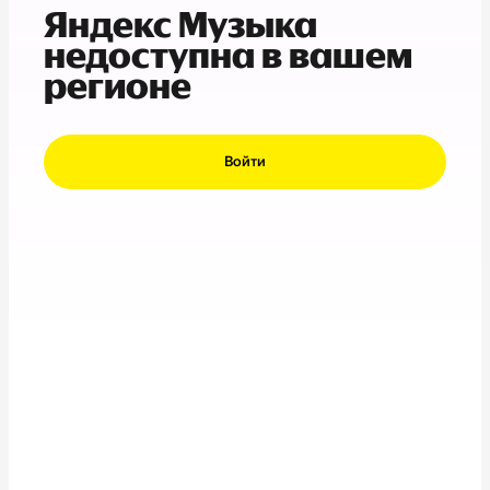
Яндекс Музыка
недоступна в вашем
регионе
Войти