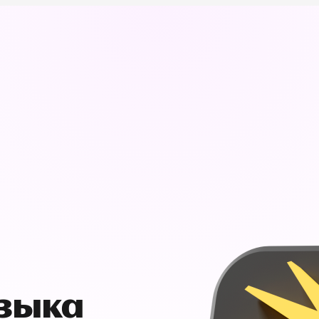
узыка