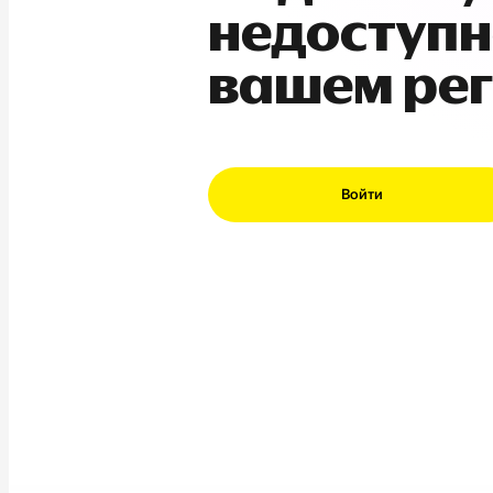
недоступн
вашем ре
Войти