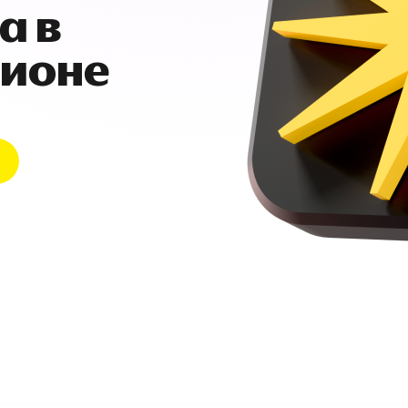
а в
гионе