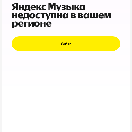
Яндекс Музыка
недоступна в вашем
регионе
Войти