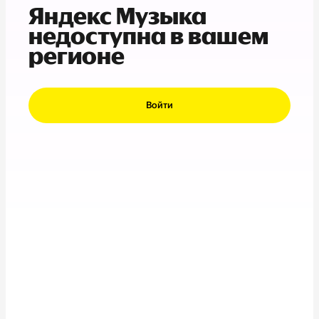
Яндекс Музыка
недоступна в вашем
регионе
Войти