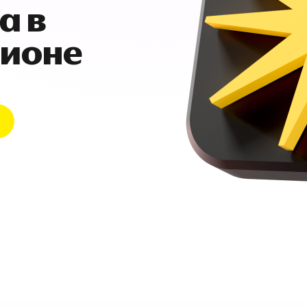
а в
гионе