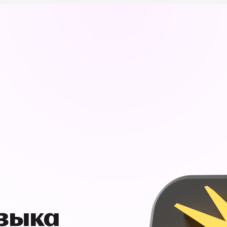
узыка