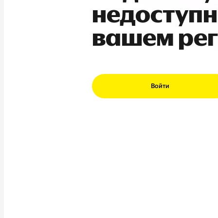
недоступн
вашем ре
Войти