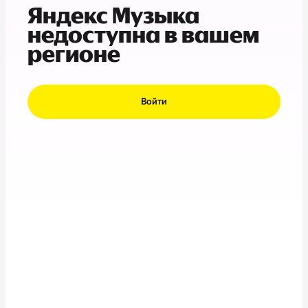
Яндекс Музыка
недоступна в вашем
регионе
Войти