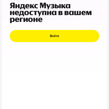
Яндекс Музыка
недоступна в вашем
регионе
Войти