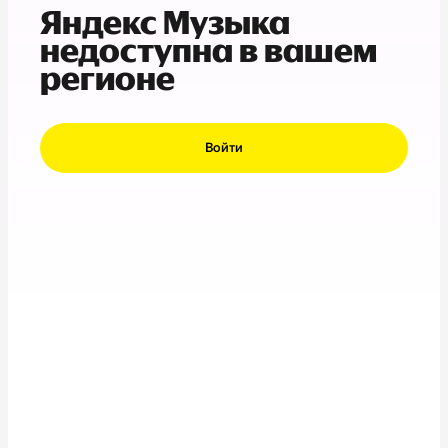
Яндекс Музыка
недоступна в вашем
регионе
Войти