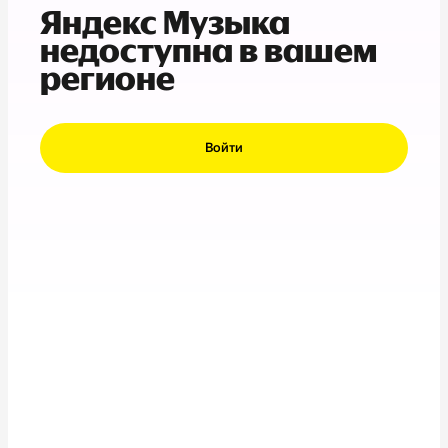
Яндекс Музыка
недоступна в вашем
регионе
Войти