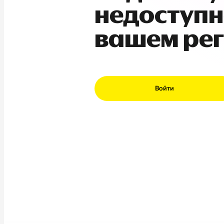
недоступн
вашем ре
Войти