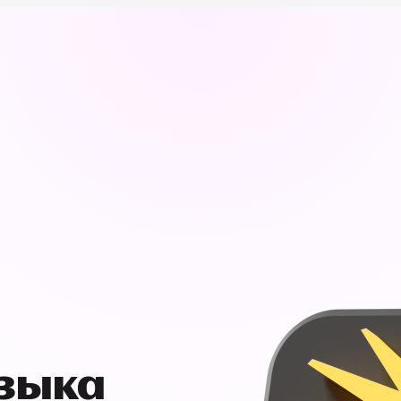
узыка