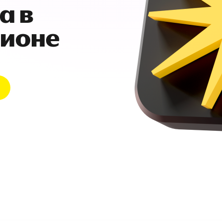
а в
гионе