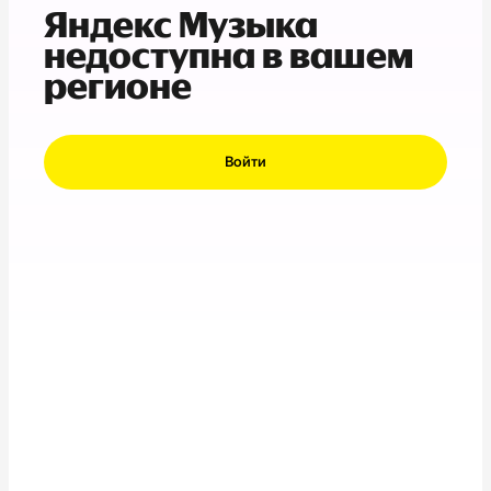
Яндекс Музыка
недоступна в вашем
регионе
Войти