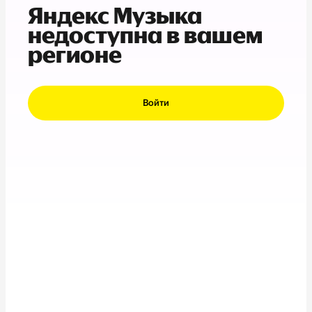
Яндекс Музыка
недоступна в вашем
регионе
Войти