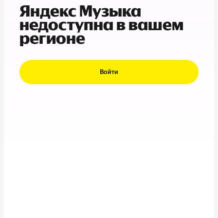
Яндекс Музыка
недоступна в вашем
регионе
Войти