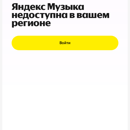
Яндекс Музыка
недоступна в вашем
регионе
Войти