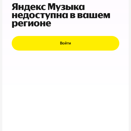
Яндекс Музыка
недоступна в вашем
регионе
Войти