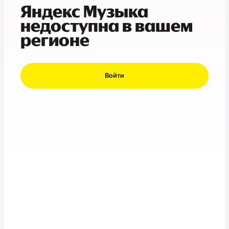
Яндекс Музыка
недоступна в вашем
регионе
Войти