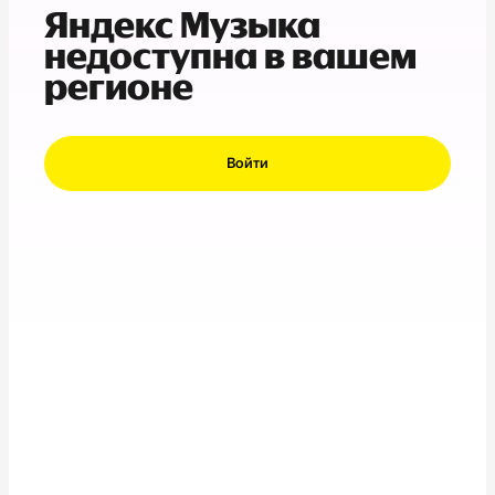
Яндекс Музыка
недоступна в вашем
регионе
Войти