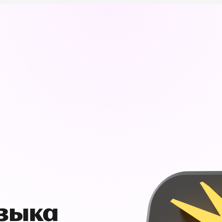
узыка