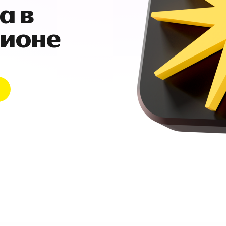
а в
гионе