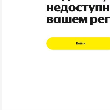
недоступн
вашем ре
Войти