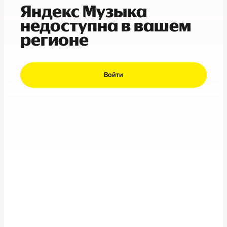
Яндекс Музыка
недоступна в вашем
регионе
Войти