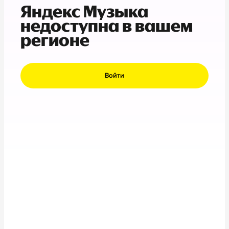
Яндекс Музыка
недоступна в вашем
регионе
Войти