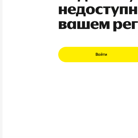
недоступн
вашем ре
Войти