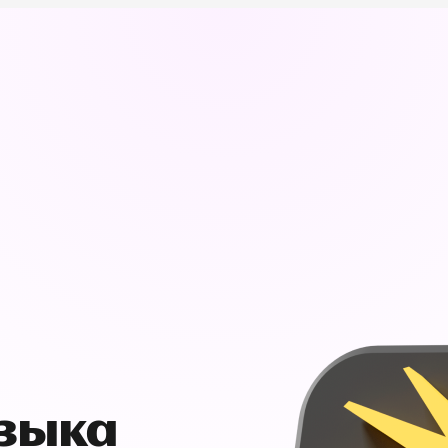
узыка