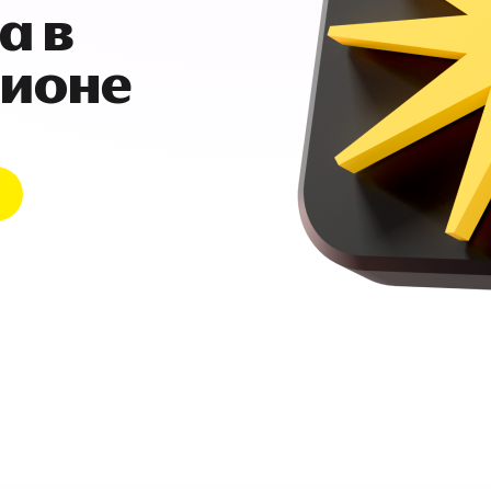
а в
гионе