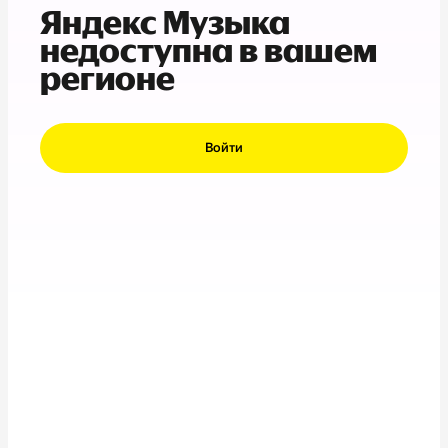
Яндекс Музыка
недоступна в вашем
регионе
Войти