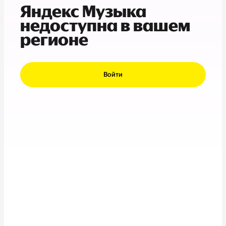
Яндекс Музыка
недоступна в вашем
регионе
Войти