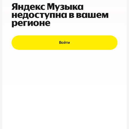
Яндекс Музыка
недоступна в вашем
регионе
Войти