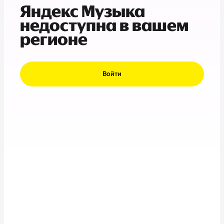
Яндекс Музыка
недоступна в вашем
регионе
Войти