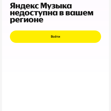
Яндекс Музыка
недоступна в вашем
регионе
Войти