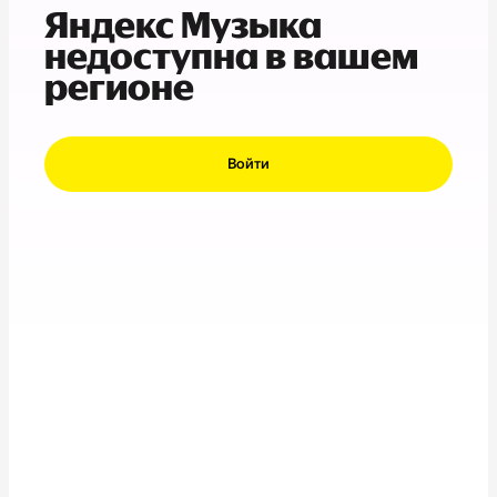
Яндекс Музыка
недоступна в вашем
регионе
Войти