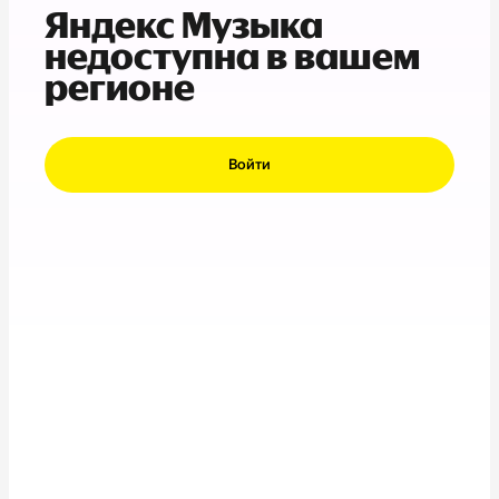
Яндекс Музыка
недоступна в вашем
регионе
Войти