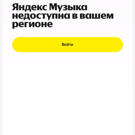
Яндекс Музыка
недоступна в вашем
регионе
Войти