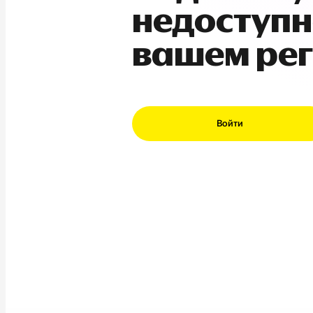
недоступн
вашем ре
Войти