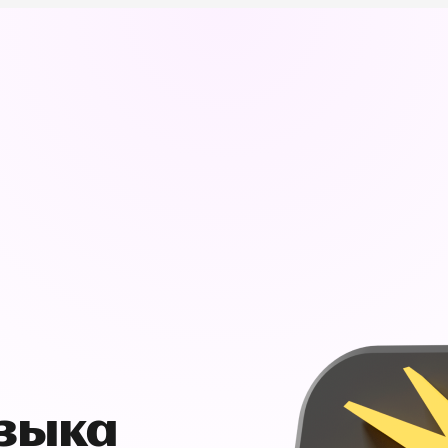
узыка