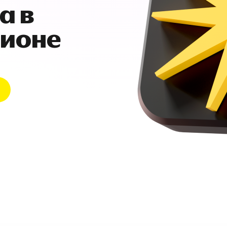
а в
гионе