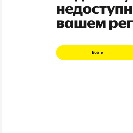
недоступн
вашем ре
Войти