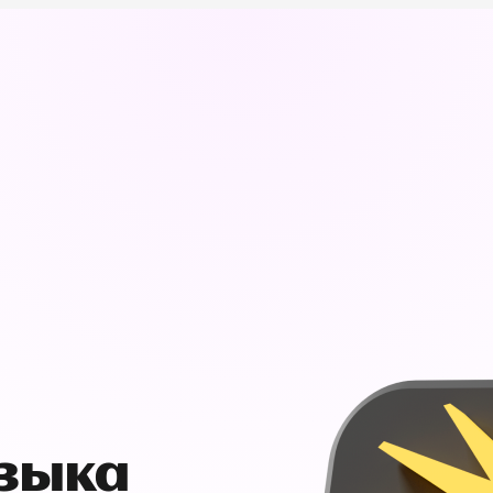
узыка