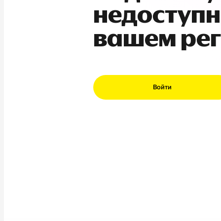
недоступн
вашем ре
Войти