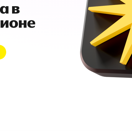
а в
гионе