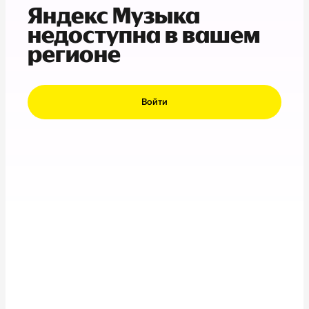
Яндекс Музыка
недоступна в вашем
регионе
Войти