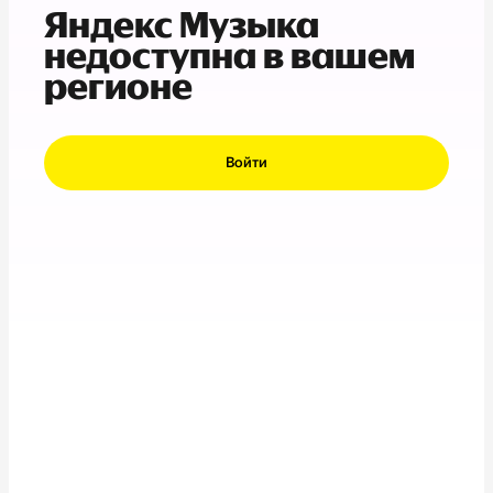
Яндекс Музыка
недоступна в вашем
регионе
Войти