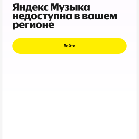
Яндекс Музыка
недоступна в вашем
регионе
Войти