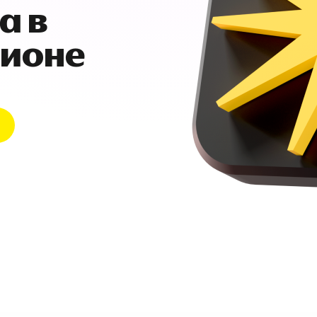
а в
гионе