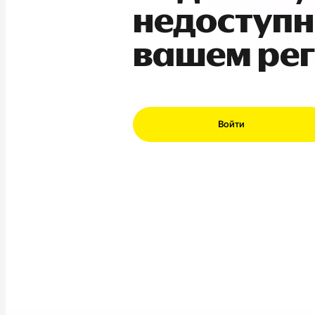
недоступн
вашем ре
Войти