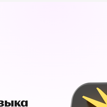
узыка