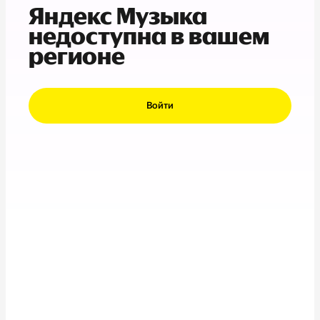
Яндекс Музыка
недоступна в вашем
регионе
Войти