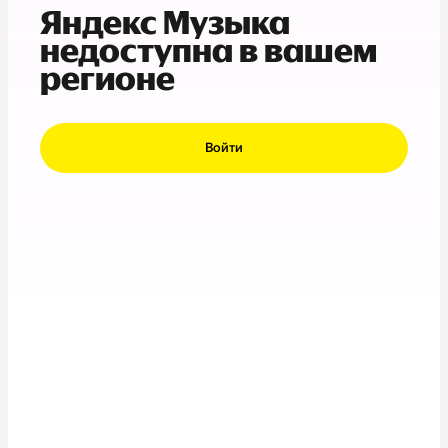
Яндекс Музыка
недоступна в вашем
регионе
Войти