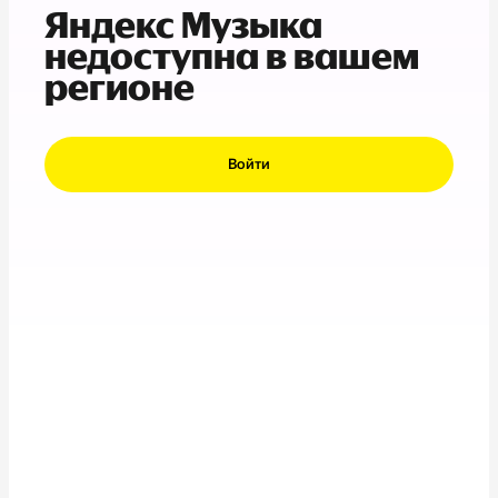
Яндекс Музыка
недоступна в вашем
регионе
Войти