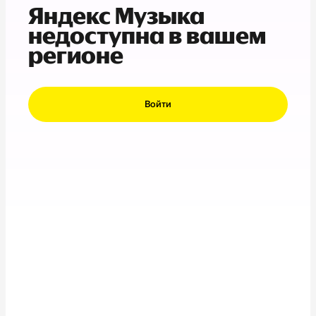
Яндекс Музыка
недоступна в вашем
регионе
Войти