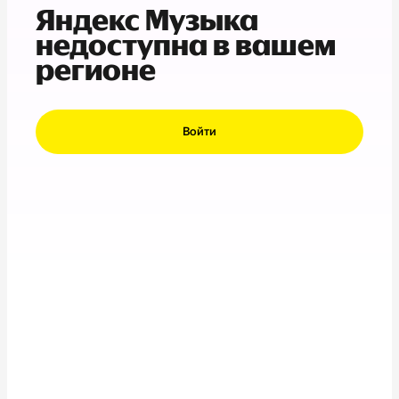
Яндекс Музыка
недоступна в вашем
регионе
Войти