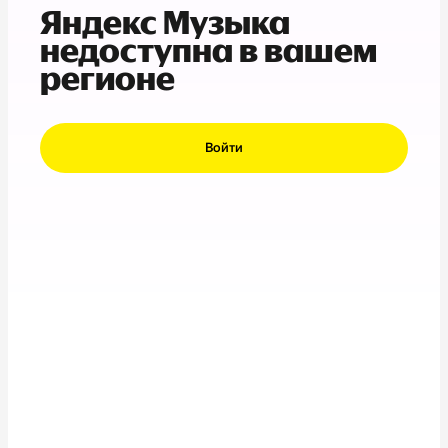
Яндекс Музыка
недоступна в вашем
регионе
Войти