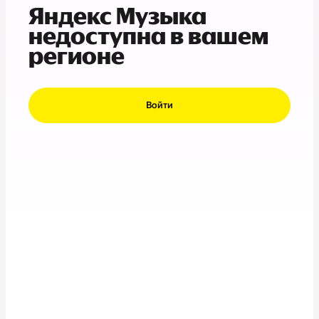
Яндекс Музыка
недоступна в вашем
регионе
Войти