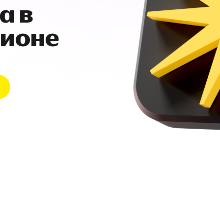
а в
гионе