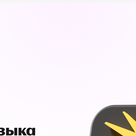
узыка