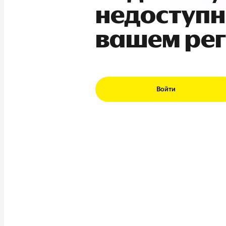
недоступн
вашем ре
Войти